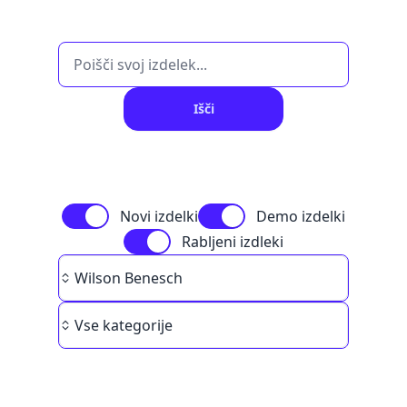
Išči
Novi izdelki
Demo izdelki
Rabljeni izdleki
Brand
Wilson Benesch
Category
Vse kategorije