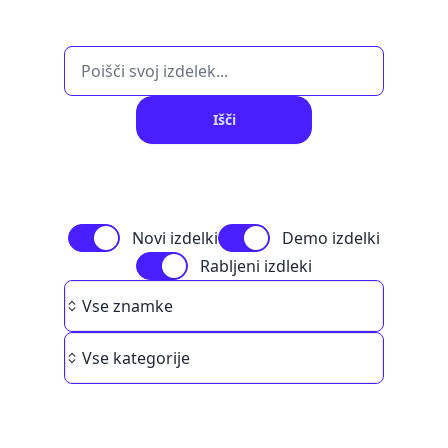
Išči
Novi izdelki
Demo izdelki
Rabljeni izdleki
Brand
Vse znamke
Category
Vse kategorije