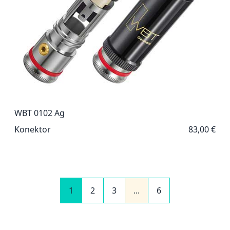
WBT 0102 Ag
Konektor
83,00 €
1
2
3
...
6