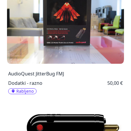
AudioQuest JitterBug FMJ
Dodatki - razno
50,00 €
Rabljeno