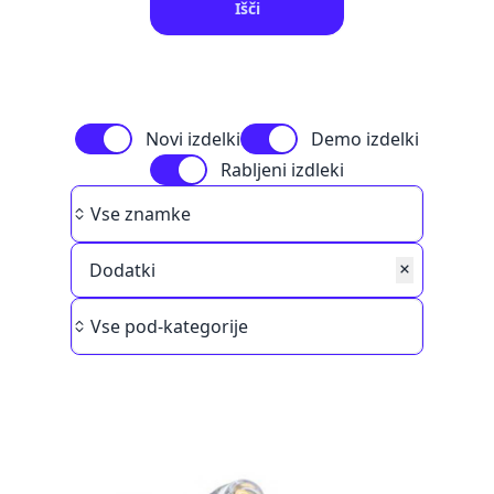
Išči
Novi izdelki
Demo izdelki
Rabljeni izdleki
Brand
Vse znamke
Dodatki
Category
Vse pod-kategorije