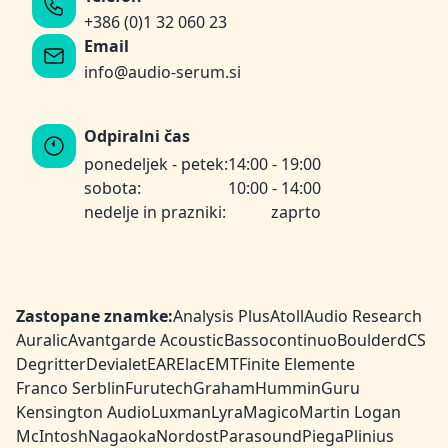
+386 (0)1 32 060 23
Email
info@audio-serum.si
Odpiralni čas
ponedeljek - petek:
14:00 - 19:00
sobota:
10:00 - 14:00
nedelje in prazniki:
zaprto
Zastopane znamke:
Analysis Plus
Atoll
Audio Research
Auralic
Avantgarde Acoustic
Bassocontinuo
Boulder
dCS
Degritter
Devialet
EAR
Elac
EMT
Finite Elemente
Franco Serblin
Furutech
Graham
HumminGuru
Kensington Audio
Luxman
Lyra
Magico
Martin Logan
McIntosh
Nagaoka
Nordost
Parasound
Piega
Plinius