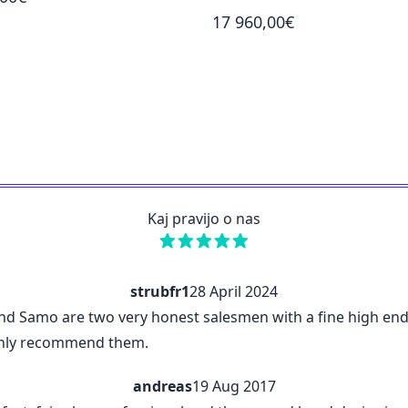
17 960,00€
Kaj pravijo o nas
strubfr1
28 April 2024
d Samo are two very honest salesmen with a fine high end 
ighly recommend them.
andreas
19 Aug 2017