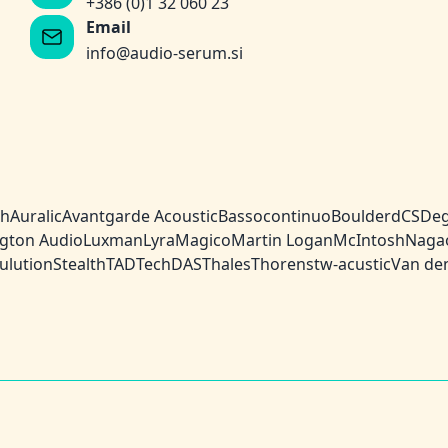
+386 (0)1 32 060 23
Email
info@audio-serum.si
ch
Auralic
Avantgarde Acoustic
Bassocontinuo
Boulder
dCS
Deg
gton Audio
Luxman
Lyra
Magico
Martin Logan
McIntosh
Naga
ulution
Stealth
TAD
TechDAS
Thales
Thorens
tw-acustic
Van de