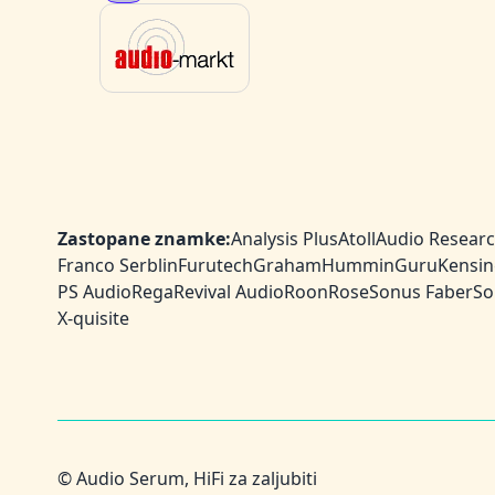
Zastopane znamke:
Analysis Plus
Atoll
Audio Resear
Franco Serblin
Furutech
Graham
HumminGuru
Kensin
PS Audio
Rega
Revival Audio
Roon
Rose
Sonus Faber
So
X-quisite
© Audio Serum, HiFi za zaljubiti