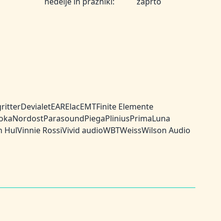
nedelje in prazniki:
zaprto
ritter
Devialet
EAR
Elac
EMT
Finite Elemente
oka
Nordost
Parasound
Piega
Plinius
PrimaLuna
n Hul
Vinnie Rossi
Vivid audio
WBT
Weiss
Wilson Audio