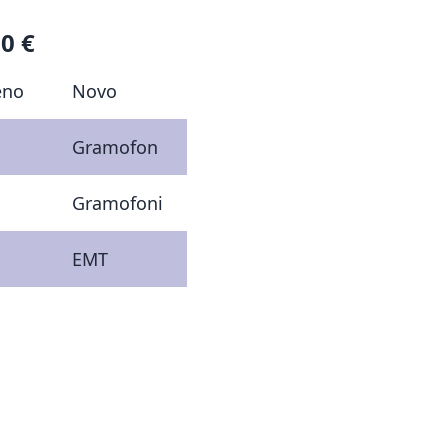
0 €
eno
Novo
Gramofon
Gramofoni
EMT