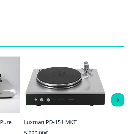
 Pure
Luxman PD-151 MKII
Luxman 
5 990,00€
12 990,0