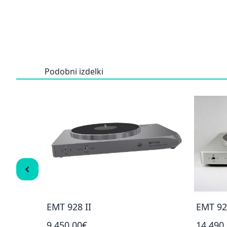
Podobni izdelki
EMT 928 II
EMT 928
9 450,00€
14 490