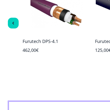
m-1.5m
Furutech DPS-4.1
Furute
462,00€
125,00