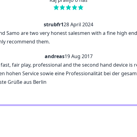
Kaj pravijo o nas
strubfr1
28 April 2024
d Samo are two very honest salesmen with a fine high end 
ighly recommend them.
andreas
19 Aug 2017
y, fast, fair play, professional and the second hand device is
inen hohen Service sowie eine Professionalität bei der ges
ste Grüße aus Berlin