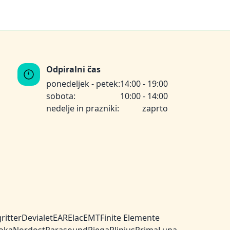
Odpiralni čas
ponedeljek - petek:
14:00 - 19:00
sobota:
10:00 - 14:00
nedelje in prazniki:
zaprto
ritter
Devialet
EAR
Elac
EMT
Finite Elemente