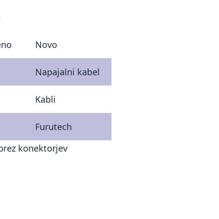
€
eno
Novo
Napajalni kabel
Kabli
Furutech
brez konektorjev