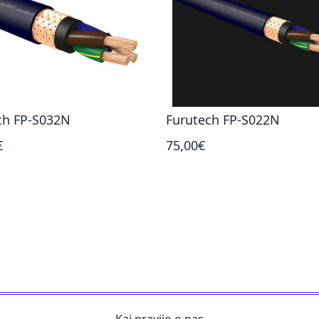
ch FP-S032N
Furutech FP-S022N
€
75,00€