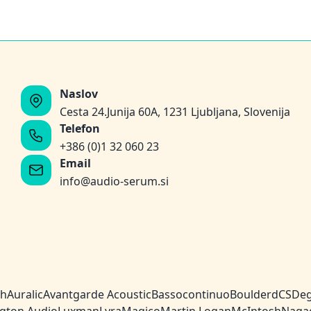
Naslov
Cesta 24.Junija 60A, 1231 Ljubljana, Slovenija
Telefon
+386 (0)1 32 060 23
Email
info@audio-serum.si
ch
Auralic
Avantgarde Acoustic
Bassocontinuo
Boulder
dCS
Deg